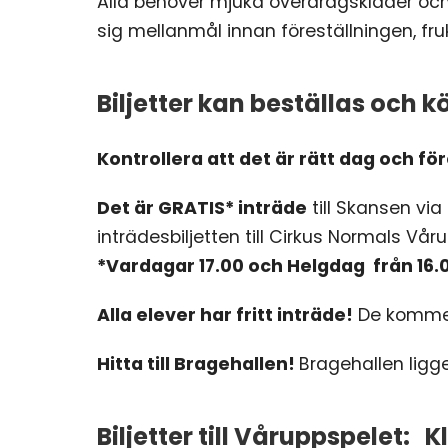
Alla behöver mjuka överdragskläder och i
sig mellanmål innan föreställningen, fr
Biljetter
kan beställas och kö
Kontrollera att det är rätt dag och före
Det är GRATIS* inträde
till Skansen vi
inträdesbiljetten till Cirkus Normals Vår
*Vardagar 17.00 och Helgdag från 16.
Alla elever har fritt inträde!
De kommer
Hitta till Bragehallen!
Bragehallen ligg
Biljetter till Våruppspelet: 