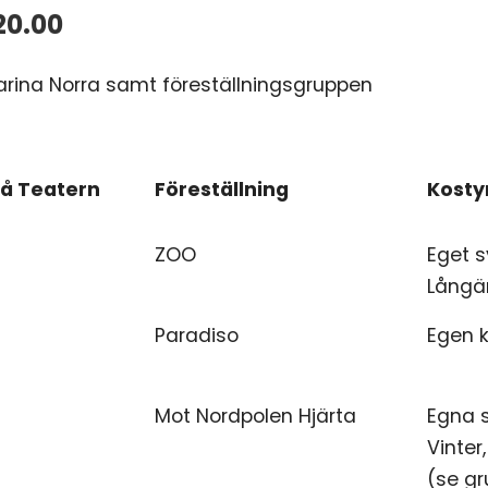
20.00
arina Norra samt föreställningsgruppen
å Teatern
Föreställning
Kost
å Teatern
Föreställning
Kost
ZOO
Eget s
Långär
Paradiso
Egen k
Mot Nordpolen Hjärta
Egna s
Vinter
(se g