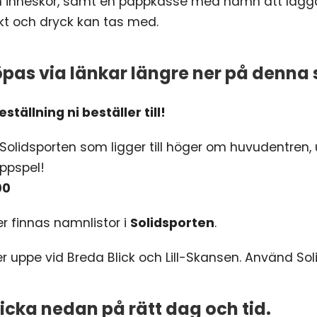
nneskor, samt en pappkasse med namn att lägga priva
ukt och dryck kan tas med.
pas via länkar längre ner på denna 
ställning ni beställer till!
a Solidsporten som ligger till höger om huvudentren
uppspel!
00
 finnas namnlistor i
Solidsporten
.
er uppe vid Breda Blick och Lill-Skansen. Använd So
Klicka nedan på rätt dag och tid.