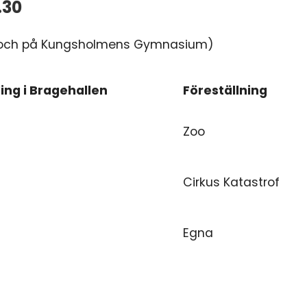
.30
g och på Kungsholmens Gymnasium)
ing i Bragehallen
Föreställning
ing i Bragehallen
Föreställning
Zoo
Cirkus Katastrof
Egna