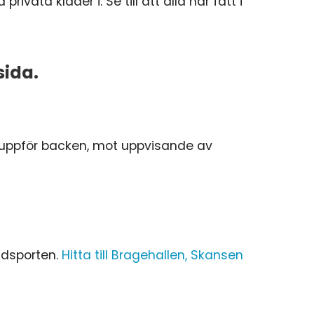
ta kläder i. Se till att alla har fått i
sida.
, uppför backen, mot uppvisande av
lidsporten.
Hitta till Bragehallen, Skansen