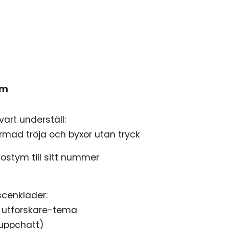
ym
ym
vart underställ:
mad tröja och byxor utan tryck
ostym till sitt nummer
cenkläder:
, utforskare-tema
ruppchatt)