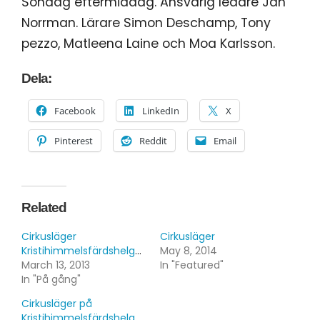
Söndag eftermiddag. Ansvarig ledare Jan
Norrman. Lärare Simon Deschamp, Tony
pezzo, Matleena Laine och Moa Karlsson.
Dela:
Facebook
LinkedIn
X
Pinterest
Reddit
Email
Related
Cirkusläger
Cirkusläger
Kristihimmelsfärdshelgen
May 8, 2014
March 13, 2013
In "Featured"
In "På gång"
Cirkusläger på
Kristihimmelsfärdshelgen!